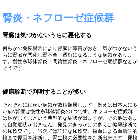
腎炎・ネフローゼ症候群
腎臓は気づかないうちに悪化する
何らかの免疫異常により腎臓に障害がおき、気がつかないう
ちに腎臓が悪化し腎不全・透析になるような病気がありま
す。慢性糸球体腎炎・間質性腎炎・ネフローゼ症候群などが
そうです。
健康診断で判明することが多い
それぞれに細かい病気が数種類属します。例えば日本人に多
いIgA腎症は慢性糸球体腎炎の1つです。ネフローゼ症候群
は足がむくむという典型的な症状が出ますが、その他はあま
り自覚症状が出ません。発見のきっかけの多くは健康診断で
の尿検査です。当院では詳細な尿検査、採血による血清学的
検査で原因を診断し、腎生検の必要性を判断出来ます。尿検