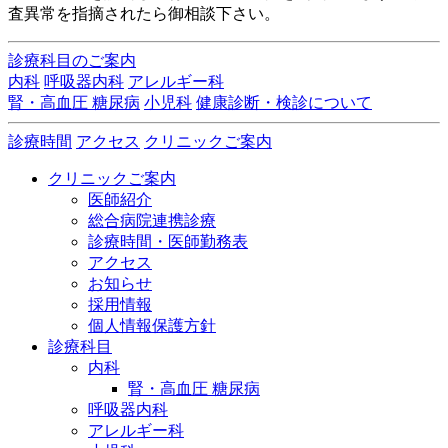
査異常を指摘されたら御相談下さい。
診療科目のご案内
内科
呼吸器内科
アレルギー科
腎・高血圧 糖尿病
小児科
健康診断・検診について
診療時間
アクセス
クリニックご案内
クリニックご案内
医師紹介
総合病院連携診療
診療時間・医師勤務表
アクセス
お知らせ
採用情報
個人情報保護方針
診療科目
内科
腎・高血圧 糖尿病
呼吸器内科
アレルギー科