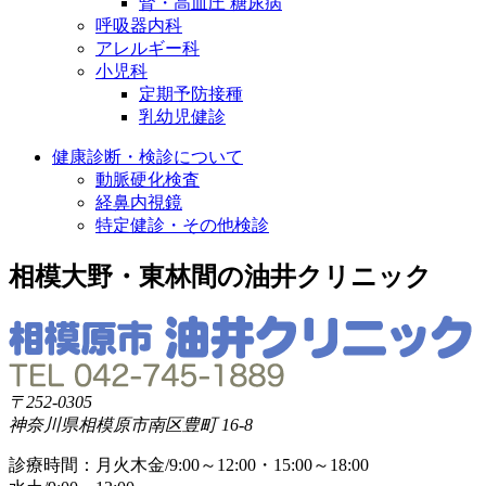
腎・高血圧 糖尿病
呼吸器内科
アレルギー科
小児科
定期予防接種
乳幼児健診
健康診断・検診について
動脈硬化検査
経鼻内視鏡
特定健診・その他検診
相模大野・東林間の油井クリニック
〒252-0305
神奈川県相模原市南区豊町 16-8
診療時間：月火木金/9:00～12:00・15:00～18:00