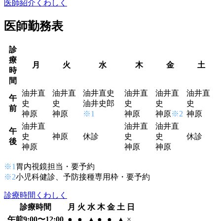
医師紹介くわしく
医師勤務表
診
療
月
火
水
木
金
土
時
間
油井直
油井直
油井直史
油井直
油井直
油井直
午
史
史
油井史郎
史
史
史
前
神原
神原
※1
神原
神原
※2
神原
油井直
油井直
油井直
午
史
神原
休診
史
史
休診
後
神原
神原
神原
※1
胃内視鏡担当・要予約
※2
小児科健診、予防接種専用枠・要予約
診療時間くわしく
診療時間
月
火
水
木
金
土
日
午前9:00〜12:00
●
●
▲
●
●
▲
×