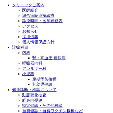
クリニックご案内
医師紹介
総合病院連携診療
診療時間・医師勤務表
アクセス
お知らせ
採用情報
個人情報保護方針
診療科目
内科
腎・高血圧 糖尿病
呼吸器内科
アレルギー科
小児科
定期予防接種
乳幼児健診
健康診断・検診について
動脈硬化検査
経鼻内視鏡
特定健診・その他検診
自費健診・自費ワクチン接種など