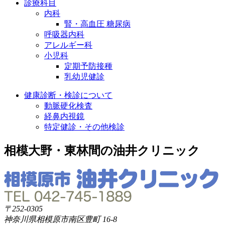
診療科目
内科
腎・高血圧 糖尿病
呼吸器内科
アレルギー科
小児科
定期予防接種
乳幼児健診
健康診断・検診について
動脈硬化検査
経鼻内視鏡
特定健診・その他検診
相模大野・東林間の油井クリニック
〒252-0305
神奈川県相模原市南区豊町 16-8