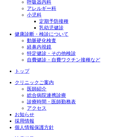
呼吸器内科
アレルギー科
小児科
定期予防接種
乳幼児健診
健康診断・検診について
動脈硬化検査
経鼻内視鏡
特定健診・その他検診
自費健診・自費ワクチン接種など
トップ
クリニックご案内
医師紹介
総合病院連携診療
診療時間・医師勤務表
アクセス
お知らせ
採用情報
個人情報保護方針